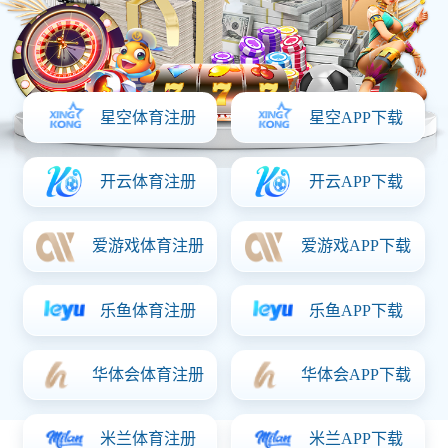
关于星空入口
星空入口是一家融合科技创新与全球视野的体育赛事服务平
台，致力于为用户提供高效、可信赖的互动观赛体验。 从数
据同步到高清直播、从终端兼容到多语言支持，我们不断突
破技术边界，构建智能化、低延迟、高稳定的服务体系。 每
一次点击，都体现我们对用户体验的专注与专业。